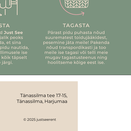
Tänassilma tee 17-15,
Tänassilma, Harjumaa
© 2025 justseerent