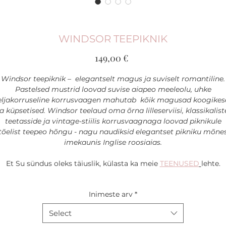
WINDSOR TEEPIKNIK
Price
149,00 €
Windsor teepiknik – elegantselt magus ja suviselt romantiline.
Pastelsed mustrid loovad suvise aiapeo meeleolu, uhke
eljakorruseline korrusvaagen mahutab kõik magusad koogikes
ja küpsetised. Windsor teelaud oma õrna lilleserviisi, klassikalist
teetasside ja vintage-stiilis korrusvaagnaga loovad piknikule
tõelist teepeo hõngu - nagu naudiksid elegantset pikniku mõne
imekaunis Inglise roosiaias.
Et Su sündus oleks täiuslik, külasta ka meie
TEENUSED
lehte.
WINDSOR PIKNIK (6) setti kuulub
:
Inimeste arv
*
MÖÖBEL
1 ümmargune puidust piknikulaud (150 cm)
Select
6 kreemikasvalget istumispatja (D42 cm)