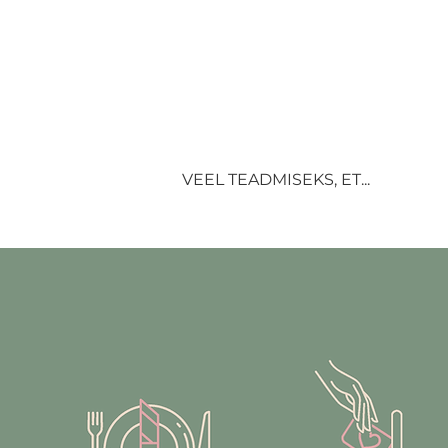
VEEL TEADMISEKS, ET...
Kõige parem uudis – sa ei pea mid
Meie kaunid pikniku- ja lauakatteko
tootepiltidel olevad vaasid, küünlaa
Kui planeerid teepiknikusündmust ro
2
Pikniku puhul arvesta, et üks üm
Kui sul pole aega või soovi ise lau
Kui sul jääb veel miskit puudu, kii
sõitu tegema ei pea.
Kui otsid veel vastuseid (kes meist