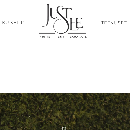
IKU SETID
TEENUSED