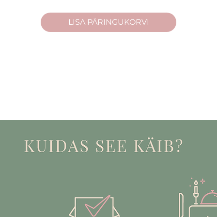
1 puidust pikniku serveerimislaud (120x40H30cm)
LAUAL
1 pastelse mustriga laudlina (D210 cm)
LISA PÄRINGUKORVI
6 helesinist puuvillast servjetti (45x45 cm) ja 6 kuldset metallist
servjetirõngast
6 keraamilist heleroosat lillekujulist suupistetaldrikut
6 lillekujulist valget teetassi koos alustassiga (200 ml)
6 pastellroosat pokaali (250 ml)
6 kuldset tordikahvlit ja teelusikat (14 cm)
6 heleroosat ja valget keraamilist vaasi (H7 cm)
2 keraamilist teekannu (700ml)
agi ise pesema!
1 koorekann (200 ml) ja 1 suhkrutoos
mplektid ei sisalda lilli – need saad valida täpselt oma maitse j
1 suur kuldne jäänõu, metallist (D35.5 cm, 12l)
lused ja isegi küünlad!
1 klaasist, kraaniga joogianum (6L)
hkem kui 8 külalisele, kirjuta meile, et saaksime täpsustada si
 kandilist kandikut, klaasist peegel aluse ja kuldse servaga (30x10
margune piknikulaud mahutab mugavasti kuni 8 inimest.
cm)
da katta, aitame sind rõõmuga. Lisaks aitame ka lillede, toidu ja
ka ka www.kõvernael.ee, kust saad üksikuid esemeid juurde rentida
 ei otsiks ;)), võta meiega ühendust aadressil info@justseerent.ee