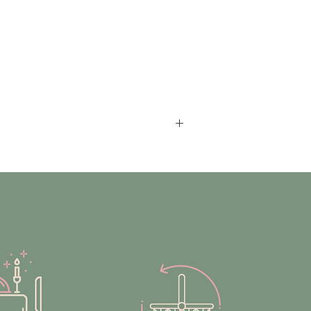
ärgi. Komplektis on olemas kõik
nu soove ja saadavust.
x4
 kõige muu korraldamisega.
. Asume samal aadressil, nii et eraldi