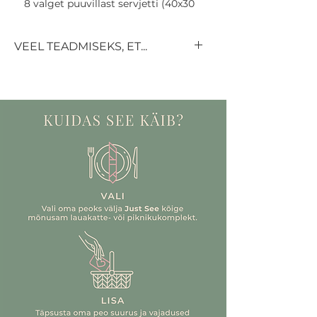
8 valget puuvillast servjetti (40x30
cm)
8 tumepunast sametist
VEEL TEADMISEKS, ET...
servjetirõngast
8 valget kuldse äärega praetaldrikut
Kui soovid lauakatet rentida
(D 26 cm)
rohkem kui 12 külalisele, kirjuta
8 valget kuldse äärega eelroa
meile, et saaksime täpsustada sinu
taldrikut (D 20 cm)
soove ja saadavust.
8 veeklaasi kuldse äärega, läbipaistev
Kui sul pole aega või soovi ise
klaas (200 ml)
lauda katta, aitame sind
8 veinipokaali kuldse äärega,
rõõmuga. Lisaks aitame ka toidu ja
läbipaistev klaas (250 ml)
kõige muu korraldamisega.
8 vahuveinipokaal kuldse äärega,
Kõige parem uudis – sa ei pea
läbipaistev klaas (200 ml)
midagi ise pesema!
8 valget kuldse äärega kohvitassi
Kui sul jääb veel miskit puudu, kiika
alustaldrikuga (220 ml)
www.kõvernael.ee, kust saad
16 kuldset praenuga (23,5 cm) ja
üksikuid esemeid juurde rentida.
kahvlit (20,5 cm)
Asume samal aadressil, nii et eraldi
8 kuldset teelusikat (14,3 cm) ja
sõitu tegema ei pea.
tordikahvlit (14 cm)
Kui otsid veel vastuseid (kes meist
8 kuldset küünlajalga (H20 cm ja H25
ei otsiks ;)), võta meiega ühendust
cm)