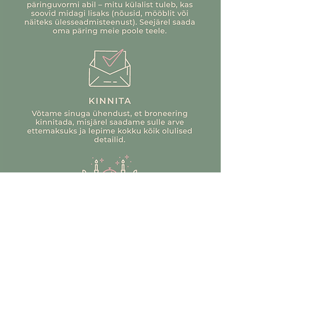
aadressil info@justseerent.ee
8 tumepunanst antiikküünalt (28 cm,
8h)
35 erisuuruses jõulukuuli (eritooni
kuldsed ja punased)
EXTRA NEW YORK serveerimisnõud
(+25€):
1 suur kuldne jäänõu, metallist (D35,5
cm,12l)
1 väike kuldne jäänõu, metallist (ühele
pudelile)
2 karahvini, klaasist (1l)
2 jalal ümmargust serveerimisalust,
klaasist (D30 cm)
1 jalal ümmargune serveerimisalus,
keraamiline kuldse servaga (D26 cm)
2 kandilist kandikut, klaasist peegel
aluse ja kuldse servaga (30x10x4 cm)