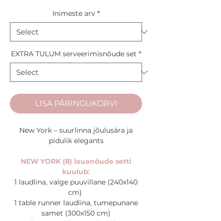
Inimeste arv
*
EXTRA TULUM serveerimisnõude set
*
LISA PÄRINGUKORVI
New York – suurlinna jõulusära ja
pidulik elegants
NEW YORK (8) lauanõude setti
kuulub
:
1 laudlina, valge puuvillane (240x140
cm)
1 table runner laudlina, tumepunane
samet (300x150 cm)